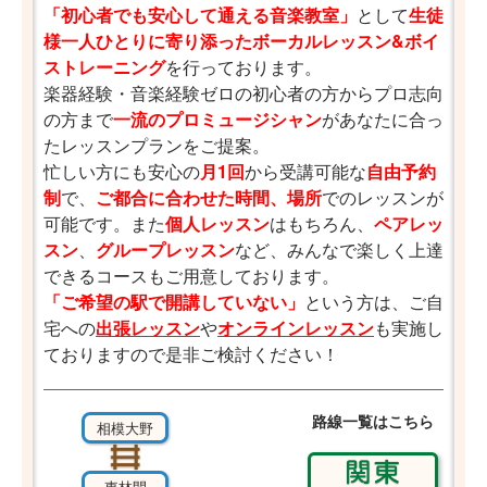
「初心者でも安心して通える音楽教室」
として
生徒
様一人ひとりに寄り添ったボーカルレッスン&ボイ
ストレーニング
を行っております。
楽器経験・音楽経験ゼロの初心者の方からプロ志向
の方まで
一流のプロミュージシャン
があなたに合っ
たレッスンプランをご提案。
忙しい方にも安心の
月1回
から受講可能な
自由予約
制
で、
ご都合に合わせた時間、場所
でのレッスンが
可能です。また
個人レッスン
はもちろん、
ペアレッ
スン
、
グループレッスン
など、みんなで楽しく上達
できるコースもご用意しております。
「ご希望の駅で開講していない」
という方は、ご自
宅への
出張レッスン
や
オンラインレッスン
も実施し
ておりますので是非ご検討ください！
路線一覧はこちら
相模大野
東林間