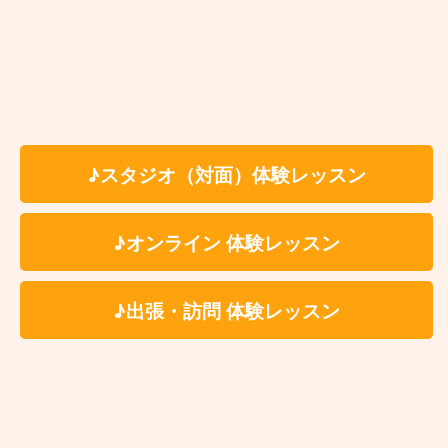
浅草橋
蔵前
浅草
♪スタジオ（対面）体験レッスン
本所吾妻橋
押上
♪オンライン 体験レッスン
♪出張・訪問 体験レッスン