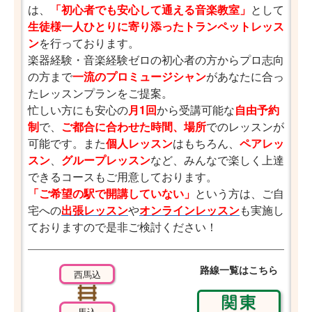
は、
「初心者でも安心して通える音楽教室」
として
生徒様一人ひとりに寄り添ったトランペットレッス
ン
を行っております。
楽器経験・音楽経験ゼロの初心者の方からプロ志向
の方まで
一流のプロミュージシャン
があなたに合っ
たレッスンプランをご提案。
忙しい方にも安心の
月1回
から受講可能な
自由予約
制
で、
ご都合に合わせた時間、場所
でのレッスンが
可能です。また
個人レッスン
はもちろん、
ペアレッ
スン
、
グループレッスン
など、みんなで楽しく上達
できるコースもご用意しております。
「ご希望の駅で開講していない」
という方は、ご自
宅への
出張レッスン
や
オンラインレッスン
も実施し
ておりますので是非ご検討ください！
路線一覧はこちら
西馬込
馬込