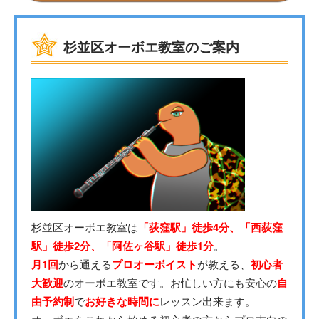
杉並区オーボエ教室のご案内
杉並区オーボエ教室は
「荻窪駅」徒歩4分、「西荻窪
駅」徒歩2分、「阿佐ヶ谷駅」徒歩1分
。
月1回
から通える
プロオーボイスト
が教える、
初心者
大歓迎
のオーボエ教室です。お忙しい方にも安心の
自
由予約制
で
お好きな時間に
レッスン出来ます。