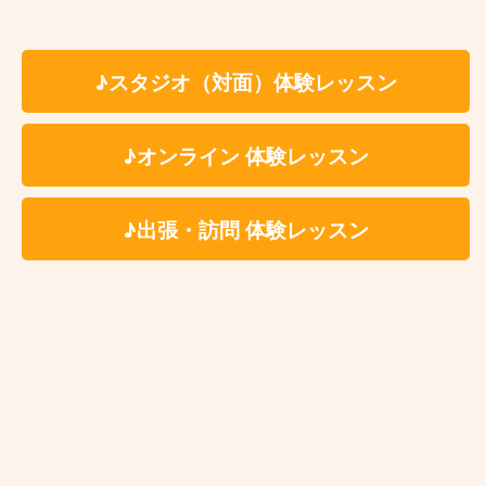
※固定費用として教材費をいただく事はございません
が、レッスン内容により教材費が発生する場合がござ
♪スタジオ（対面）体験レッスン
います。
※科目、講師、地域により料金体系が異なる場合がご
♪オンライン 体験レッスン
ざいます。詳しくは体験レッスンお申込み後にご案内
をさせていただきます。
♪出張・訪問 体験レッスン
※レッスン時に利用する施設によってはドリンク代(生
徒様分)を別途ご負担いただく場合がございます。レ
ッスン時利用施設につきましては体験レッスンお申込
み後に詳細をご案内いたします。
楽器・機材等のレンタル料金についてはこちらか
らご確認ください