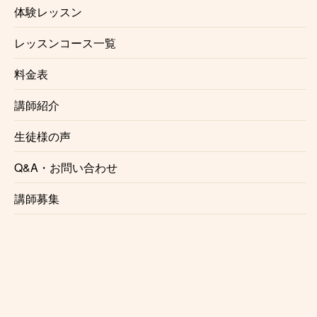
体験レッスン
１回当たりのレッスン料金もお安くなります。
みんなで一緒に楽しく上達しませんか？
レッスンコース一覧
☆出張レッスンにも対応
料金表
近くに教室のない方や、通うのが難しい、という方の
講師紹介
ために出張レッスンにも対応致します。お気軽にお問
い合わせ下さい。
生徒様の声
Q&A・お問い合わせ
☆レッスン場所の相談可
杉並区オーボエ教室の講師は指定の音楽スタジオ以外
講師募集
にも様々な場所でレッスンを行なっております。通っ
てみたいけど場所がな、、という方は是非一度ご相談
下さい。講師との都合が合えばご希望の場所でレッス
ンする事が可能でございます。また
出張レッスン
をご
希望の方もご相談ください。
※場所によりお断りさせていただく事がございます。