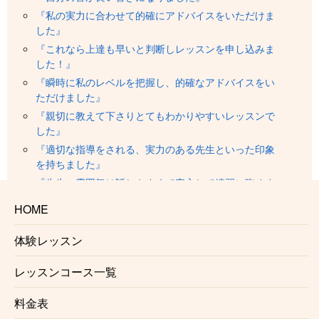
『私の実力に合わせて的確にアドバイスをいただけま
した』
『これなら上達も早いと判断しレッスンを申し込みま
した！』
『瞬時に私のレベルを把握し、的確なアドバイスをい
ただけました』
『親切に教えて下さりとてもわかりやすいレッスンで
した』
『適切な指導をされる、実力のある先生といった印象
を持ちました』
『先生の雰囲気は話しやすくて安心して練習に臨めま
した』
HOME
『安心して楽しくレッスンを受ける事ができました』
『的確なアドバイスをいただいて、とてもやりやすか
体験レッスン
ったです』
レッスンコース一覧
生徒様の声一覧はこちら
料金表