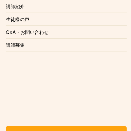
講師紹介
お近くの教室を探す
生徒様の声
Q&A・お問い合わせ
講師募集
Kasame MusicSchool 最新情報
【ピアノ】今さら遅い？と思っているあなたへ。大人になった今だからこ
そ、ピアノを始める理由
【バイオリン】上達しない人の共通点3選と「独学の壁」を乗り越える練習法
【ベース講師紹介】Ari｜カサメミュージックスクール
【ドラム講師紹介】中野ケイト｜カサメミュージックスクール
【マリンバ講師紹介】村田倫樹｜カサメミュージックスクール