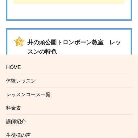
井の頭公園トロンボーン教室 レッ
スンの特色
HOME
☆安心の料金システム
体験レッスン
生徒様にお支払い頂くのは月々のレッスン料金のみと
なっております。
レッスンコース一覧
入会金、固定教材費、施設利用料などはかかりませ
ん。（※楽器レンタルをご利用の場合は料金が発生す
料金表
る場合がございます。）
講師紹介
☆信頼のおける講師
生徒様の声