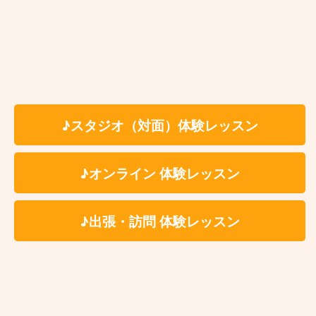
体験レッスン有
入会金：無 料
時 間：約60分（自由予約制）
✳︎レッスン時間はセッテ
ィング、片付けの時間を含みます。
※受講料の詳細は各講師のプロフィールページよ
♪スタジオ（対面）体験レッスン
りご参照ください。
料 金
♪オンライン 体験レッスン
✳いずれもスタジオ代、テキスト代込
6,600円
個人レッスン
（税込）
♪出張・訪問 体験レッスン
7,150円
アドバンストコ
（税込）
ース
5,380円
ペアレッスン
お一人様1回につき
（税込）