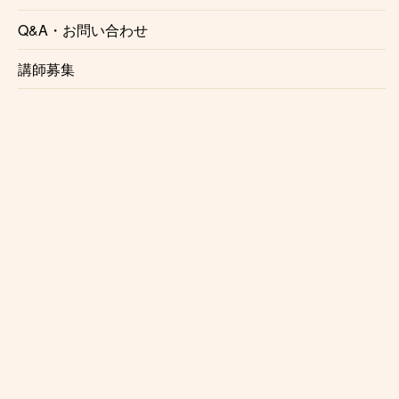
井の頭公園トロンボーン教室で講師を務めるのは、演
奏家としても講師としても確かな実力、経験を持った
Q&A・お問い合わせ
プロの音楽家です。正しい奏法をわかりやすくレッス
講師募集
ンいたします。
☆自由に選べるレッスン時間
月1回からの自由予約制で、曜日、時間を固定する必
要がないのでお仕事で忙しい方にも安心です。
仕事帰り、学校帰りに通う事も可能です。
☆初心者にも優しいレッスン内容
レッスンは個々のレベル、好みに合わせて行います。
レベルが高くてついていけないという事はございませ
んのでご安心ください。
☆音大を目指す方にもおすすめ
音大の進学をお考えの方は是非御相談下さい。音大受