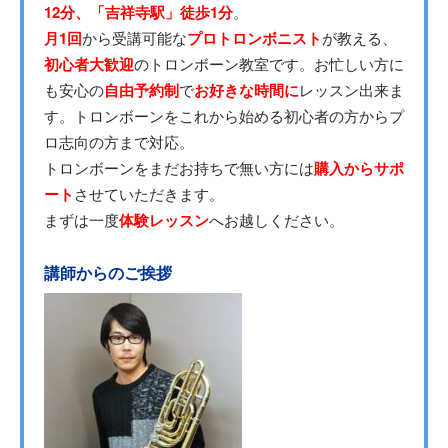
12分、「吉祥寺駅」徒歩1分
。
月1回
から受講可能な
プロトロンボニスト
が教える、
初心者大歓迎
のトロンボーン教室です。お忙しい方に
も安心の
自由予約制
で
お好きな時間に
レッスン出来ま
す。トロンボーンをこれから始める初心者の方からプ
ロ志向の方まで対応。
トロンボーンをまだお持ちで無い方には
購入からサポ
ート
させていただきます。
まずは一度
体験レッスン
へお越しください。
講師からのご挨拶