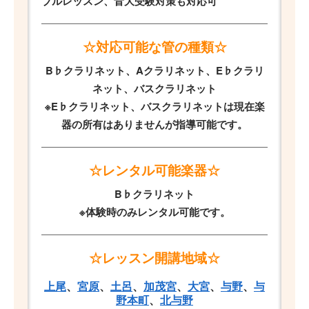
ブルレッスン、音大受験対策も対応可
☆対応可能な管の種類☆
B♭クラリネット、Aクラリネット、E♭クラリ
ネット、バスクラリネット
※E♭クラリネット、バスクラリネットは現在楽
器の所有はありませんが指導可能です。
☆レンタル可能楽器☆
B♭クラリネット
※体験時のみレンタル可能です。
☆レッスン開講地域☆
上尾
、
宮原
、
土呂
、
加茂宮
、
大宮
、
与野
、
与
野本町
、
北与野