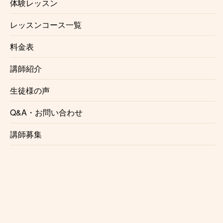
体験レッスン
♪お申し込みはこちらから♪
レッスンコース一覧
料金表
☆レッスンの進め方☆
講師紹介
演奏したい曲がある方は、それを中心にやりま
生徒様の声
す。
問題箇所を取り出し、何故、どのように吹きた
Q&A・お問い合わせ
いかを明確化させ、何が必要かを一緒に考えま
す。
講師募集
何もないけど吹けるようになりたい、という方
は簡単な曲をご用意します。
それを題材に
少しずつレベルアップ
していきま
しょう。
どうしてもやる気が出ない方、一緒に吹ける曲
をご用意します。私とアンサンブルしましょ