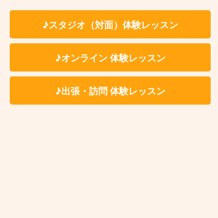
☆プロフィール☆
♪スタジオ（対面）体験レッスン
9才よりクラリネット をはじめる。県立大宮光陵
高校音楽科、日本大学芸術学部音楽科卒業。在
♪オンライン 体験レッスン
学中、モーツァルトのクラリネット協奏曲を同
大学オーケストラと共演。第8回横浜国際音楽コ
ンクール3位。2017年オーディションに合格し全
♪出張・訪問 体験レッスン
額免除でフランスにてフランソワ・ベンダ氏の
マスタークラスを受講。2019年ベルギーにてア
ントニオ・サイオテ氏のマスタークラスを受
講。これまでにクラリネットを塚本由香、品川
政治、亀井良信、四戸世紀、田中香織、横川晴
児の各氏に師事。室内楽を庄司知史氏に師事。
現在はソロ、室内楽、オーケストラの演奏活動
を中心に、中学校、高校生への後進の指導も行
う。
身体と心の繋がりが楽器にとても影響を与える