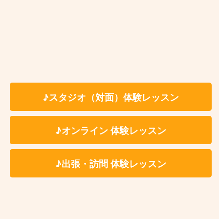
見直しから個別的なテクニックまで、臨機応変
にレッスンを組み立てます。
「ジャムセッショ
ンに参加したい」
「ライブや演奏会の準備」ま
た
「ビッグバンドでの持ち変えを想定した効率
的な練習」
など、様々な目標に向けてサポート
します。ぜひ柔軟にご相談ください。
♪スタジオ（対面）体験レッスン
講師としての強み
ジャズをメインにしたクラリネット奏者とし
て、スイングのリズムや、ジャズ特有のアーテ
♪オンライン 体験レッスン
ィキュレーションをはじめ、
「アドリブ演奏」
の習得もしっかりとサポート
が可能です。また
♪出張・訪問 体験レッスン
ジャズだけでなく、クラシックやポップスにも
共通する、クラリネットの
演奏技術について正
しく、多角的な視点でレッスン
を行い、それぞ
れの目標に応じた柔軟な視点で上達をサポート
できます。