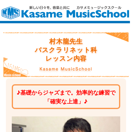
村木龍
先生
バスクラリネット科
レッスン内容
♪基礎からジャズまで。効率的な練習で
「確実な上達」♪