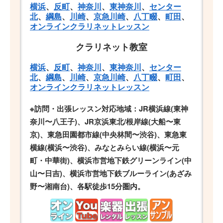
横浜
、
反町
、
神奈川
、
東神奈川
、
センター
北
、
綱島
、
川崎
、
京急川崎
、
八丁畷
、
町田
、
オンラインクラリネットレッスン
クラリネット教室
横浜
、
反町
、
神奈川
、
東神奈川
、
センター
北
、
綱島
、
川崎
、
京急川崎
、
八丁畷
、
町田
、
オンラインクラリネットレッスン
※訪問・出張レッスン対応地域：JR横浜線(東神
奈川〜八王子)、JR京浜東北/根岸線(大船〜東
京)、東急田園都市線(中央林間〜渋谷)、東急東
横線(横浜〜渋谷)、みなとみらい線(横浜〜元
町・中華街)、横浜市営地下鉄グリーンライン(中
山〜日吉)、横浜市営地下鉄ブルーライン(あざみ
野〜湘南台)、各駅徒歩15分圏内。