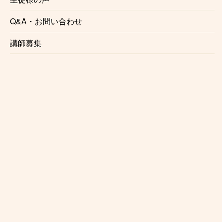
Q&A・お問い合わせ
講師募集
0:00 「ご挨拶」
/
1:04 「アンブシュア」
/
1:53 「シン・リッ
プ」
/
3:21 「ファット・リップ」
/
4:32 「音楽で使い分け
る」
♪村木龍先生の体験レッスンに申し込む♪
♪オンラインクラリネットレッスン♪
♪お申し込みはこちらから♪