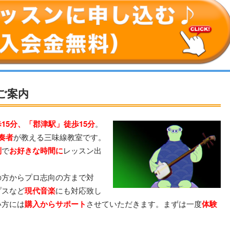
ご案内
15分、「郡津駅」徒歩15分
。
奏者
が教える三味線教室です。
制
で
お好きな時間に
レッスン出
の方からプロ志向の方まで対
プスなど
現代音楽
にも対応致し
い方には
購入からサポート
させていただきます。まずは一度
体験