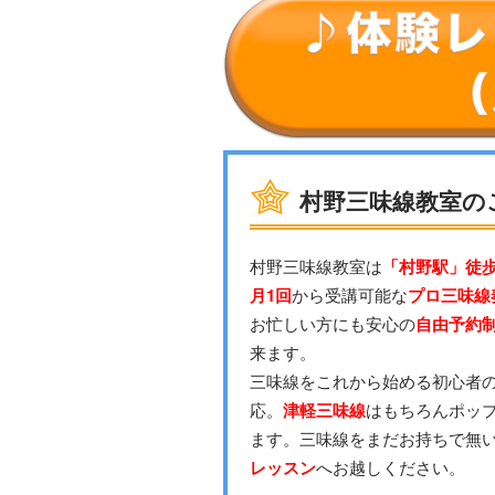
村野三味線教室の
村野三味線教室は
「村野駅」徒歩
月1回
から受講可能な
プロ三味線
お忙しい方にも安心の
自由予約
来ます。
三味線をこれから始める初心者
応。
津軽三味線
はもちろんポッ
ます。三味線をまだお持ちで無
レッスン
へお越しください。