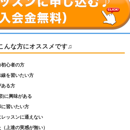
こんな方にオススメです♫
の初心者の方
味線を習いたい方
がある方
節)に興味がある
師に習いたい方
にレッスンに通えない
た（上達の実感が無い）