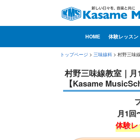
HOME
体験レッスン
トップページ
>
三味線科
> 村野三味線
村野三味線教室｜月
【Kasame MusicSc
月1回
体験レ