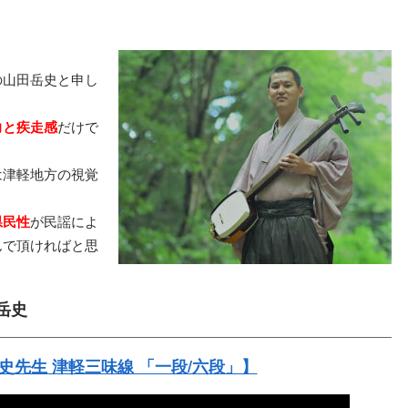
の山田岳史と申し
力と疾走感
だけで
は津軽地方の視覚
県民性
が民謡によ
んで頂ければと思
岳史
史先生 津軽三味線 「一段/六段」】