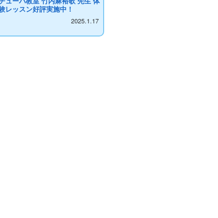
チューバ教室 竹内麻裕歌 先生 体
験レッスン好評実施中！
2025.1.17