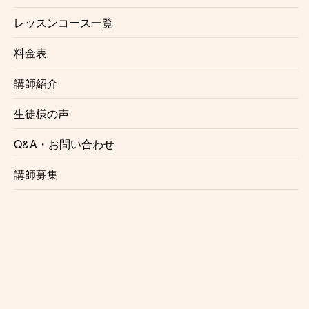
生徒様にお支払い頂くのは月々のレッスン料金のみと
レッスンコース一覧
なっております。
入会金、固定教材費、施設利用料などはかかりませ
料金表
ん。
講師紹介
☆信頼のおける講師
生徒様の声
今池フルート教室で講師を務めるのは、演奏家として
Q&A・お問い合わせ
も講師としても確かな実力、経験を持ったプロのフル
ーティストです。正しい奏法をわかりやすくレッスン
講師募集
いたします。
☆自由に選べるレッスン時間
月1回からの自由予約制で、曜日、時間を固定する必
要がないのでお仕事で忙しい方にも安心です。
仕事帰り、学校帰りに通う事も可能です。