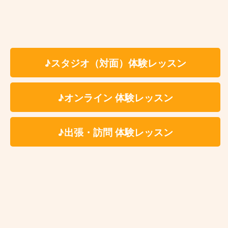
仕事が忙しくて定期的にレッスンに通えない
上達が止まってしまった（上達の実感が無
い）
友達や家族と一緒に習いたい方
♪スタジオ（対面）体験レッスン
♪オンライン 体験レッスン
今池フルート教室 レッスン料金
♪出張・訪問 体験レッスン
体験レッスン有
入会金：無 料
時 間：約60分（自由予約制）
✳︎レッスン時間はセッテ
ィング、片付けの時間を含みます。
※受講料の詳細は各講師のプロフィールページよ
りご参照ください。