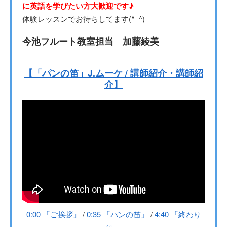
に英語を学びたい方大歓迎です♪
体験レッスンでお待ちしてます(^_^)
今池フルート教室担当 加藤綾美
【「パンの笛」J.ムーケ / 講師紹介・講師紹
介】
0:00 「ご挨拶」
/
0:35 「パンの笛」
/
4:40 「終わり