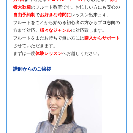
者大歓迎
のフルート教室です。お忙しい方にも安心の
自由予約制
で
お好きな時間に
レッスン出来ます。
フルートをこれから始める初心者の方からプロ志向の
方まで対応。
様々なジャンル
に対応致します。
フルートをまだお持ちで無い方には
購入からサポート
させていただきます。
まずは一度
体験レッスン
へお越しください。
講師からのご挨拶