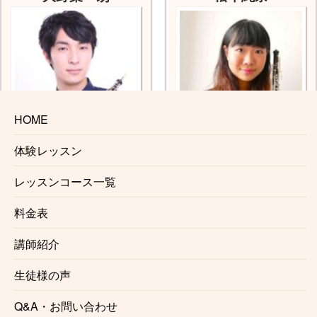
HOME
体験レッスン
主な出張エリア
主な出張エリア
レッスンコース一覧
東急田園都市線
東急東横線、東急目黒線
京王線(府中〜京王八王子)
東急大井町線
料金表
主な対応ジャンル
主な対応ジャンル
講師紹介
クラシック、吹奏楽
クラシック、吹奏楽
生徒様の声
ポップス、音大受験対策
ポップス、音大受験対策
イングリッシュホルン
Q&A・お問い合わせ