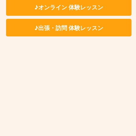
♪オンライン 体験レッスン
♪出張・訪問 体験レッスン
カサメミュージックスクールではビデオ通話ア
プリを利用したオンラインオーボエレッスンを
行っております。
ご自宅にいながらお得な料金
でオンラインオーボエレッスンが受けられま
す。
近くにオーボエ教室が無い、仕事が忙しく
て教室に通うのは難しいという方は是非ご利用
ください。
オンラインオーボエレッスンに申し込む