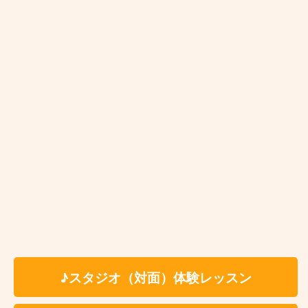
お住まいの地域で出張レッスンが対応していない
時は？
♪ Kasame MusicSchool オンラインオー
ボエレッスン好評実施中 ♪
♪スタジオ（対面）体験レッスン