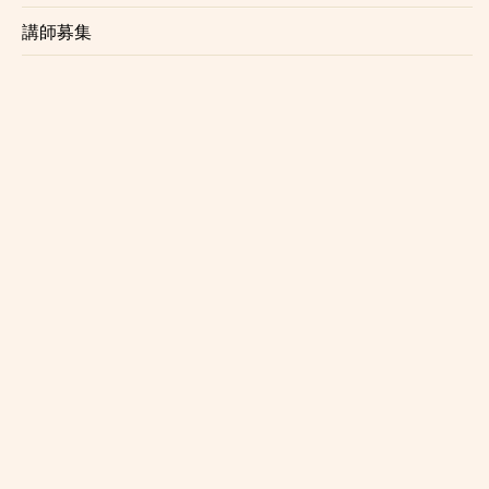
講師プロフィールはこちら
講師プロフィールはこちら
から
から
講師募集
小野原舞帆
中村穂波
主な出張エリア
主な出張エリア