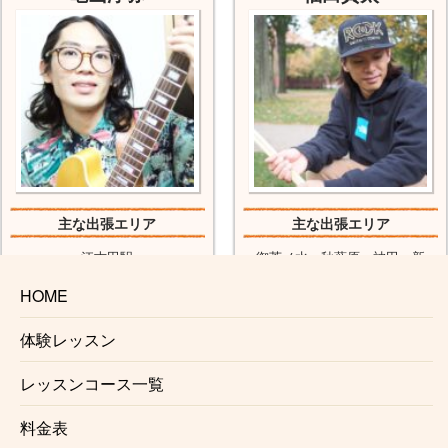
主な出張エリア
主な出張エリア
江古田駅
御茶ノ水、秋葉原、神田、新
新江古田駅
宿、代々木、下北沢
HOME
体験レッスン
主な対応ジャンル
主な対応ジャンル
ジャズ、ファンク
ファンク、ジャズ
レッスンコース一覧
R&B、ポップス
フュージョン、R&B
ロック、フュージョン
音楽理論、ミックスなど
料金表