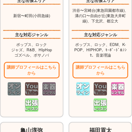
主な出張エリア
主な出張エリア
渋谷〜宮崎台(東急田園都市線)、
新宿〜町田(小田急線)
溝の口〜自由が丘(東急大井町
線)、下北沢、都立大
主な対応ジャンル
主な対応ジャンル
ポップス、ロック
ポップス、ロック、EDM、K-
ジャズ、R&B、HIpHop
POP、HIPHOP、ｷｰﾎﾞｰﾄﾞ&ｼﾝ
ゴズペル、ボサノバ
ｾ、音楽理論
講師プロフィールはこちら
講師プロフィールはこちら
から
から
亀山淳弥
福田貢太