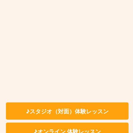
本八幡駅)、JR総武本線旭駅、東京メトロ東西線(西船
橋駅～葛西駅)
体験レッスンのお申し込み »
♪スタジオ（対面）体験レッスン
お近くの教室を探す
♪オンライン 体験レッスン