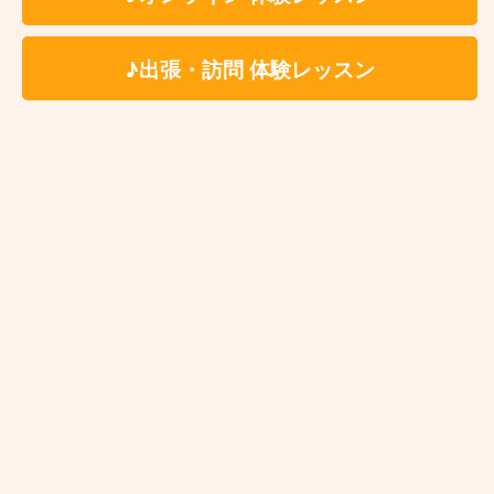
♪出張・訪問 体験レッスン
Kasame MusicSchool 最新情報
【ピアノ】今さら遅い？と思っているあなたへ。大人になった今だからこ
そ、ピアノを始める理由
【バイオリン】上達しない人の共通点3選と「独学の壁」を乗り越える練習法
【ベース講師紹介】Ari｜カサメミュージックスクール
【ドラム講師紹介】中野ケイト｜カサメミュージックスクール
【マリンバ講師紹介】村田倫樹｜カサメミュージックスクール