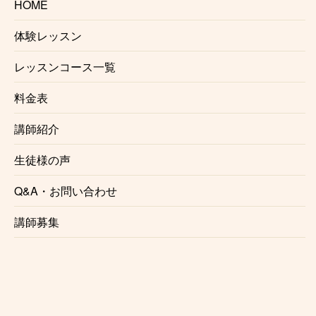
HOME
千葉ドラム教室
京成千葉ドラム教室
体験レッスン
稲毛ドラム教室
京成稲毛ドラム教室
レッスンコース一覧
船橋ドラム教室
料金表
京成船橋ドラム教室
西船橋ドラム教室
講師紹介
京成西船ドラム教室
本八幡ドラム教室
生徒様の声
京成八幡ドラム教室
行徳ドラム教室
Q&A・お問い合わせ
浦安ドラム教室
葛西ドラム教室
講師募集
旭ドラム教室
勝田台ドラム教室
東葉勝田台ドラム教室
オンラインドラムレッスン
※訪問・出張レッスン対応地域：JR総武線(千葉駅〜