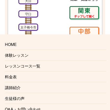
大日
守口
太子橋今市
千林大宮
HOME
関目高殿
体験レッスン
レッスンコース一覧
野江内代
料金表
都島
講師紹介
天神橋筋六
丁目
生徒様の声
Q&A・お問い合わせ