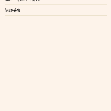
中崎町
講師募集
東梅田
南森町
天満橋
谷町四丁目
谷町六丁目
谷町九丁目
四天王寺前