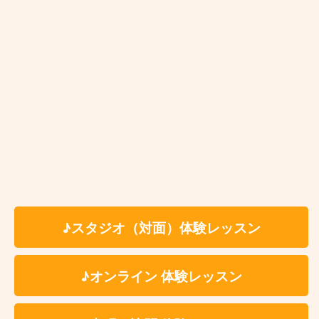
夕陽ヶ丘
天王寺
阿倍野
文の里
田辺
駒川中野
♪スタジオ（対面）体験レッスン
平野
♪オンライン 体験レッスン
喜連瓜破
出戸