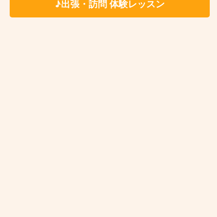
♪出張・訪問 体験レッスン
長原
八尾南
お近くの教室を探す