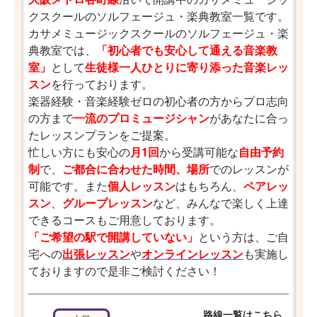
クスクールのソルフェージュ・楽典教室一覧です。
カサメミュージックスクールのソルフェージュ・楽
典教室では、
「初心者でも安心して通える音楽教
室」
として
生徒様一人ひとりに寄り添った音楽レッ
スン
を行っております。
楽器経験・音楽経験ゼロの初心者の方からプロ志向
の方まで
一流のプロミュージシャン
があなたに合っ
たレッスンプランをご提案。
忙しい方にも安心の
月1回
から受講可能な
自由予約
制
で、
ご都合に合わせた時間、場所
でのレッスンが
可能です。また
個人レッスン
はもちろん、
ペアレッ
スン
、
グループレッスン
など、みんなで楽しく上達
できるコースもご用意しております。
「ご希望の駅で開講していない」
という方は、ご自
宅への
出張レッスン
や
オンラインレッスン
も実施し
ておりますので是非ご検討ください！
路線一覧はこちら