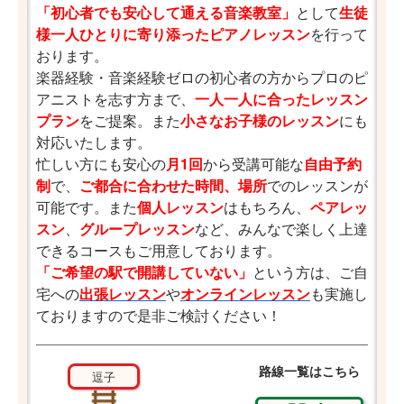
「初心者でも安心して通える音楽教室」
として
生徒
様一人ひとりに寄り添ったピアノレッスン
を行って
おります。
楽器経験・音楽経験ゼロの初心者の方からプロのピ
アニストを志す方まで、
一人一人に合ったレッスン
プラン
をご提案。また
小さなお子様のレッスン
にも
対応いたします。
忙しい方にも安心の
月1回
から受講可能な
自由予約
制
で、
ご都合に合わせた時間、場所
でのレッスンが
可能です。また
個人レッスン
はもちろん、
ペアレッ
スン
、
グループレッスン
など、みんなで楽しく上達
できるコースもご用意しております。
「ご希望の駅で開講していない」
という方は、ご自
宅への
出張レッスン
や
オンラインレッスン
も実施し
ておりますので是非ご検討ください！
路線一覧はこちら
逗子