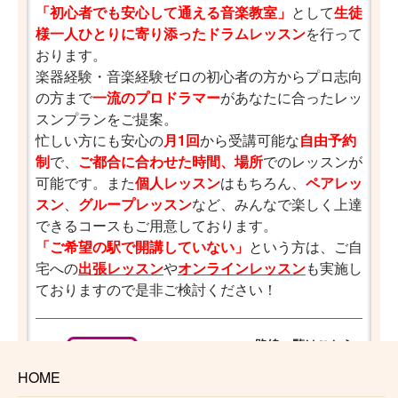
「初心者でも安心して通える音楽教室」
として
生徒
様一人ひとりに寄り添ったドラムレッスン
を行って
おります。
楽器経験・音楽経験ゼロの初心者の方からプロ志向
の方まで
一流のプロドラマー
があなたに合ったレッ
スンプランをご提案。
忙しい方にも安心の
月1回
から受講可能な
自由予約
制
で、
ご都合に合わせた時間、場所
でのレッスンが
可能です。また
個人レッスン
はもちろん、
ペアレッ
スン
、
グループレッスン
など、みんなで楽しく上達
できるコースもご用意しております。
「ご希望の駅で開講していない」
という方は、ご自
宅への
出張レッスン
や
オンラインレッスン
も実施し
ておりますので是非ご検討ください！
路線一覧はこちら
多摩川
HOME
沼部