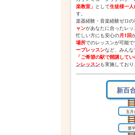
楽教室」
として
生徒様一人
す。
楽器経験・音楽経験ゼロの
ャン
があなたに合ったレッ
忙しい方にも安心の
月1回
場所
でのレッスンが可能で
ープレッスン
など、みんな
「ご希望の駅で開講してい
ンレッスン
も実施しており
新百
五月
栗