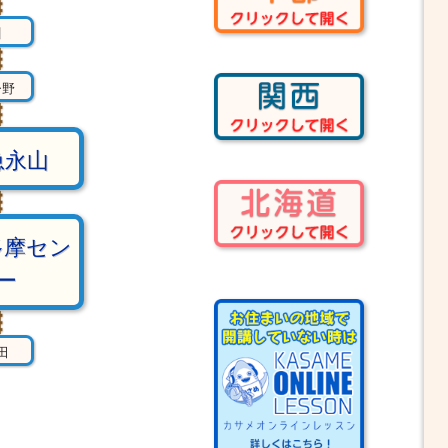
川
ひ野
急永山
多摩セン
ー
田