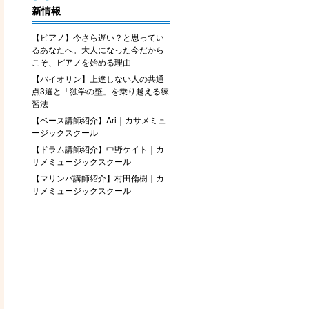
新情報
【ピアノ】今さら遅い？と思ってい
るあなたへ。大人になった今だから
こそ、ピアノを始める理由
【バイオリン】上達しない人の共通
点3選と「独学の壁」を乗り越える練
習法
【ベース講師紹介】Ari｜カサメミュ
ージックスクール
【ドラム講師紹介】中野ケイト｜カ
サメミュージックスクール
【マリンバ講師紹介】村田倫樹｜カ
サメミュージックスクール