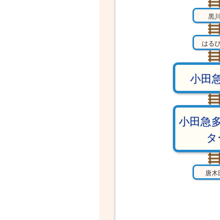
黒
はる
小田
小田急
タ
唐木