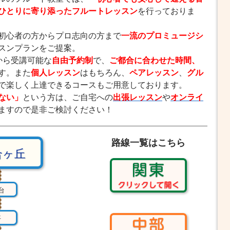
ひとりに寄り添ったフルートレッスン
を行っておりま
初心者の方からプロ志向の方まで
一流のプロミュージシ
スンプランをご提案。
から受講可能な
自由予約制
で、
ご都合に合わせた時間、
す。また
個人レッスン
はもちろん、
ペアレッスン
、
グル
で楽しく上達できるコースもご用意しております。
ない」
という方は、ご自宅への
出張レッスン
や
オンライ
ますので是非ご検討ください！
路線一覧はこちら
合ヶ丘
台
平