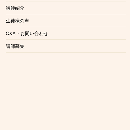
摂津本山
講師紹介
住吉
生徒様の声
Q&A・お問い合わせ
六甲道
講師募集
摩耶
灘
三ノ宮
元町
神戸
兵庫