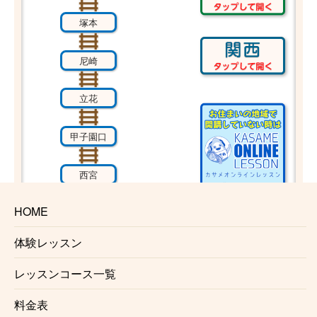
塚本
尼崎
立花
甲子園口
西宮
HOME
さくら夙川
体験レッスン
芦屋
レッスンコース一覧
甲南山手
料金表