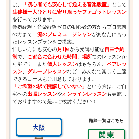
は、
「初心者でも安心して通える音楽教室」
として
生徒様一人ひとりに寄り添ったファゴットレッスン
を行っております。
楽器経験・音楽経験ゼロの初心者の方からプロ志向
の方まで
一流のプロミュージシャン
があなたに合っ
たレッスンプランをご提案。
忙しい方にも安心の
月1回
から受講可能な
自由予約
制
で、
ご都合に合わせた時間、場所
でのレッスンが
可能です。また
個人レッスン
はもちろん、
ペアレッ
スン
、
グループレッスン
など、みんなで楽しく上達
できるコースもご用意しております。
「ご希望の駅で開講していない」
という方は、ご自
宅への
出張レッスン
や
オンラインレッスン
も実施し
ておりますので是非ご検討ください！
路線一覧はこちら
大阪