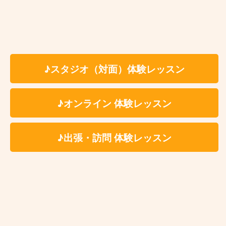
明石
西明石
♪スタジオ（対面）体験レッスン
大久保
♪オンライン 体験レッスン
魚住
土山
♪出張・訪問 体験レッスン
東加古川
加古川
宝殿