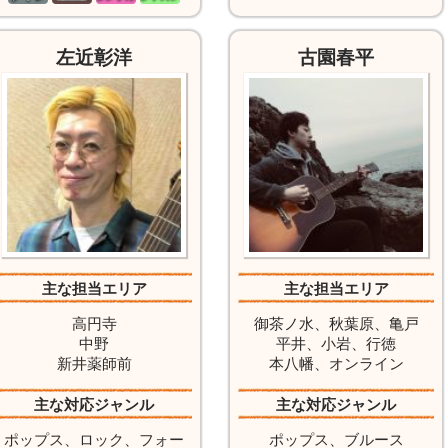
左近彰洋
古園春平
主な担当エリア
主な担当エリア
高円寺
御茶ノ水、秋葉原、亀戸
中野
平井、小岩、行徳
新井薬師前
本八幡、オンライン
主な対応ジャンル
主な対応ジャンル
ポップス、ロック、フォー
ポップス、ブルース