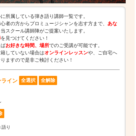
ルに所属している弾き語り講師一覧です。
初心者の方からプロミュージシャンを志す方まで、
あな
を当スクール講師陣がご提案いたします。
師
を見つけてください！
えば
お好きな時間、場所
でのご受講が可能です。
在籍していない場合は
オンラインレッスン
や、ご自宅へ
おりますので是非ご検討ください！
オンライン
ン
き語り