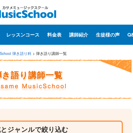
レッスンコース
料金表
講師紹介
生徒様の声
Q
icSchool 弾き語り科
>
弾き語り講師一覧
弾き語り講師一覧
域とジャンルで絞り込む