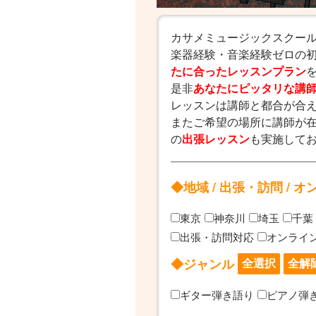
カサメミュージックスクー
楽器経験・音楽経験ゼロの
たに合ったレッスンプラン
是非
あなたにピッタリな講
レッスンは講師と都合が合
またご希望の場所に講師が
の
出張レッスン
も実施して
◆地域 / 出張・訪問 / 
東京
神奈川
埼玉
千葉
出張・訪問対応
オンライ
◆ジャンル
ギター弾き語り
ピアノ弾