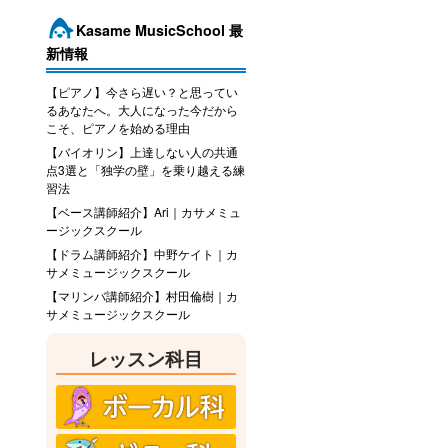
Kasame MusicSchool 最
新情報
【ピアノ】今さら遅い？と思ってい
るあなたへ。大人になった今だから
こそ、ピアノを始める理由
【バイオリン】上達しない人の共通
点3選と「独学の壁」を乗り越える練
習法
【ベース講師紹介】Ari｜カサメミュ
ージックスクール
【ドラム講師紹介】中野ケイト｜カ
サメミュージックスクール
【マリンバ講師紹介】村田倫樹｜カ
サメミュージックスクール
レッスン科目