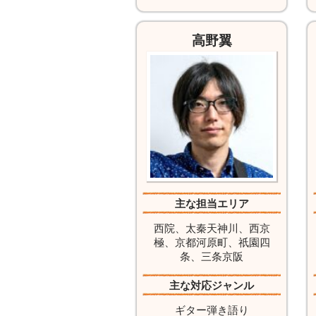
高野翼
主な担当エリア
西院、太秦天神川、西京
極、京都河原町、祇園四
条、三条京阪
主な対応ジャンル
ギター弾き語り