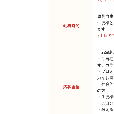
原則自由
生徒様と
勤務時間
ます
※土日の
・22歳以
・ご自宅
オ、カラ
・プロミ
力をお持
・社会的
応募資格
の方
・生徒様
・ご自分
・教える