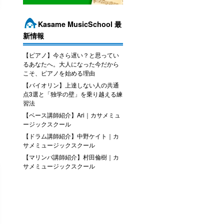
Kasame MusicSchool 最
新情報
【ピアノ】今さら遅い？と思ってい
るあなたへ。大人になった今だから
こそ、ピアノを始める理由
【バイオリン】上達しない人の共通
点3選と「独学の壁」を乗り越える練
習法
【ベース講師紹介】Ari｜カサメミュ
ージックスクール
【ドラム講師紹介】中野ケイト｜カ
サメミュージックスクール
【マリンバ講師紹介】村田倫樹｜カ
サメミュージックスクール