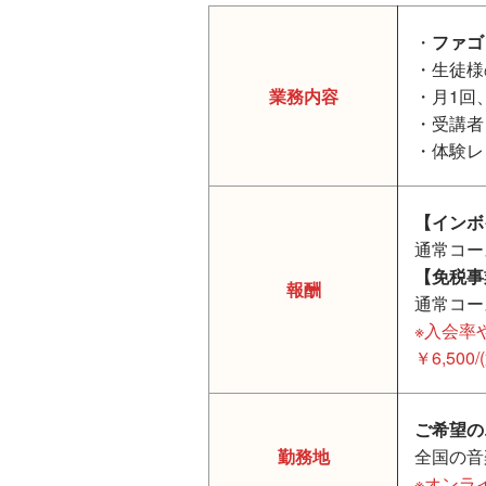
・
ファゴ
・生徒様
業務内容
・月1回
・受講者
・体験レ
【インボ
通常コース
【免税事
報酬
通常コース
※入会率
￥6,5
ご希望の
勤務地
全国の音
※オンラ