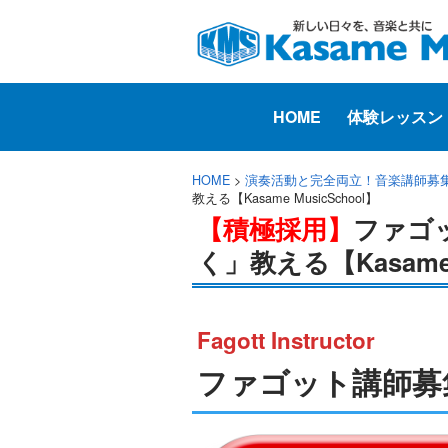
HOME
体験レッスン
HOME
>
演奏活動と完全両立！音楽講師募
教える【Kasame MusicSchool】
【積極採用】
ファゴ
く」教える【Kasame M
Fagott Instructor
ファゴット講師募