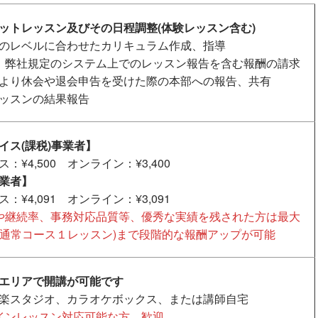
ットレッスン及びその日程調整(体験レッスン含む)
のレベルに合わせたカリキュラム作成、指導
、弊社規定のシステム上でのレッスン報告を含む報酬の請求
より休会や退会申告を受けた際の本部への報告、共有
ッスンの結果報告
イス(課税)事業者】
：¥4,500 オンライン：¥3,400
業者】
：¥4,091 オンライン：¥3,091
や継続率、事務対応品質等、優秀な実績を残された方は最大
00/(通常コース１レッスン)まで段階的な報酬アップが可能
エリアで開講が可能です
楽スタジオ、カラオケボックス、または講師自宅
インレッスン対応可能な方、歓迎