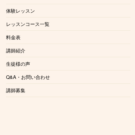
たら、曲としてはサクラサクラから始めて
津軽
体験レッスン
じょんがら節を目指して一歩ずつ
階段を登って
頂きます。
レッスンコース一覧
普通の先生は教えない千本桜や吉原ラメントか
料金表
ら王道の津軽じょんがら曲弾きまで
誰でも弾け
るように丁寧に教えております。
講師紹介
生徒様の声
☆初心者の方へ☆
Q&A・お問い合わせ
津軽三味線は難しいイメージがありますが今は
昔と違って分かりやすくなってます。
講師募集
とりあえず一度体験に来てもらい
津軽三味線の
生音を聞いてほしいです。
津軽三味線は休日に何時間も練習するより
毎日
１０分でいいのでちょこちょこ練習する方が確
実にうまくなります。
この機会に津軽三味線を始めてみましょう。