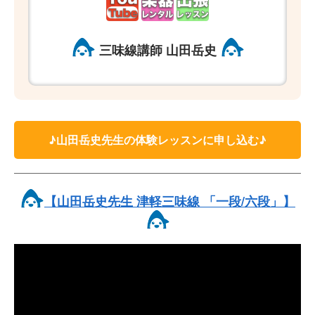
三味線講師 山田岳史
♪山田岳史先生の体験レッスンに申し込む♪
【山田岳史先生 津軽三味線 「一段/六段」】