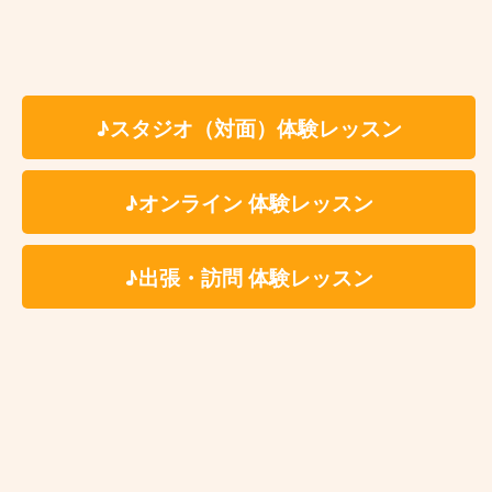
グ、片付けの時間を含みます。
最低月1回〜ご受講いただけます。
固定費用として教材費をいただく事は
ございませんが、レッスン内容により
♪スタジオ（対面）体験レッスン
教材費が発生する場合がございます。
科目、講師、地域により料金体系が異
♪オンライン 体験レッスン
なる場合がございます。詳しくは体験
レッスンお申込み後にご案内をさせて
いただきます。
♪出張・訪問 体験レッスン
レッスン時に利用する施設によっては
ドリンク代(生徒様分)を別途ご負担い
ただく場合がございます。レッスン時
利用施設につきましては体験レッスン
お申込み後に詳細をご案内いたしま
す。
訪問・出張レッスンは料金形態・レン