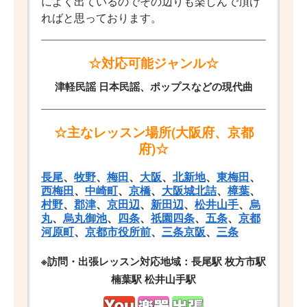
によく出ているのでその辺りも楽しんで頂け
ればと思っております。
☆対応可能ジャンル☆
津軽民謡 日本民謡、ポップスなどの現代曲
☆主なレッスン場所(大阪府、京都
府)☆
長尾
、
牧野
、
梅田
、
大阪
、
北新地
、
東梅田
、
西梅田
、
中崎町
、
京橋
、
大阪城北詰
、
樟葉
、
村野
、
郡津
、
京田辺
、
新田辺
、
松井山手
、
烏
丸
、
烏丸御池
、
四条
、
祇園四条
、
五条
、
京都
河原町
、
京都市役所前
、
三条京阪
、
三条
※訪問・出張レッスン対応地域：長尾駅 枚方市駅
楠葉駅 松井山手駅