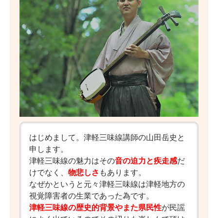
はじめまして。津軽三味線講師の山田岳史と
申します。
津軽三味線の魅力はその
音の迫力と疾走感
だ
けでなく、
物悲しさ
もあります。
なぜかというと元々津軽三味線は津軽地方の
視覚障害者の生業であった為です。
津軽三味線の歴史的背景やまた県民性
が民謡