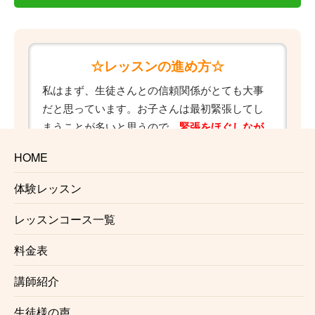
☆レッスンの進め方☆
私はまず、生徒さんとの信頼関係がとても大事
だと思っています。お子さんは最初緊張してし
まうことが多いと思うので、
緊張をほぐしなが
ら、親しくなることからスタート
します。
HOME
またお子さんの性格は、十人十色です。その日
のコンディションなどもあるでしょう。その
体験レッスン
時々で教え方を変えたりしています。
音楽を楽しんで頂けるよう、柔軟な指導を常に
レッスンコース一覧
心がけています。
料金表
☆お子様のレッスンについて（親御様
講師紹介
へ）☆
生徒様の声