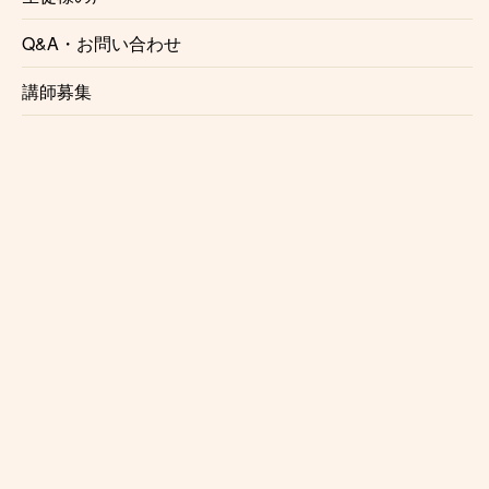
幼稚園〜高校生の生徒さんもたくさん指導して
参りました。
Q&A・お問い合わせ
実は、私が子供のとき 音楽を習っていたのです
講師募集
が、何故だか先生が遠い人のように感じてしま
い、「はい」しか言えない生徒でした。自分が
どんなことをやりたいのかも自分で言えず、勿
体無いことをしていたなと思います。
その後悔から、生徒さんがどんな些細なことで
も私に言えるよう、近い存在だと感じてくれる
ように、親しくなることも大切にしておりま
す。そうすることで
自然に生徒さんの自主性を
育み、身のある学びが得られる
と思うからで
す。
☆初心者の方へ☆
未経験のお子さんも、もちろん大丈夫です。最