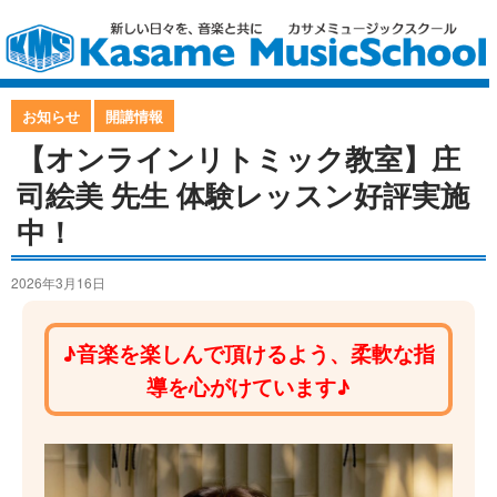
お知らせ
開講情報
【オンラインリトミック教室】庄
司絵美 先生 体験レッスン好評実施
中！
2026年3月16日
♪音楽を楽しんで頂けるよう、柔軟な指
導を心がけています♪