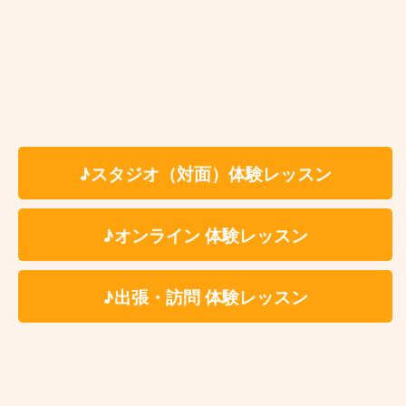
♪庄司絵美先生のオンライン無料体験レッスンに申し
込む♪
♪オンラインリトミックレッスン♪
♪講師一覧はこちら♪
♪スタジオ（対面）体験レッスン
♪ 庄司絵美 先生 オンラインレッス
♪オンライン 体験レッスン
ンの料金 ♪
♪出張・訪問 体験レッスン
入会金0円！
レッスン時間：1回約60分