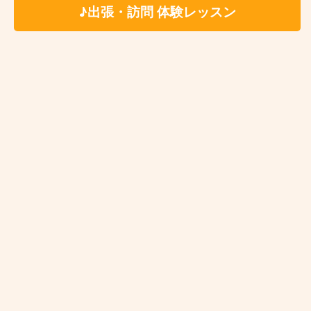
♪出張・訪問 体験レッスン
Mountains”をCHIGUSA Recordsよりリリース。
現在関東を拠点に、自己のリーダーバンドやラ
イブサポート等で活動中。
♪小玉勇気先生の体験レッスンに申し込む♪
♪オンラインジャズ・ウッドベースレッスン♪
♪お申し込みはこちらから♪
♪ 小玉勇気 先生 ♪
♪ レッスン料金(1回あたりの金額) ♪