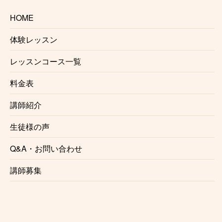
度も聞いてしまいました）体験レッスンではむ
HOME
ずかしいながらも楽しく受講できました。練習
の仕方なども教えていただいたので、次回まで
体験レッスン
に練習をしたくなりました。入会の決め手は近
所で受講でき通いやすいと、先生にもっと習っ
レッスンコース一覧
てみたくなったためです。
料金表
講師紹介
生徒様の声
♪小玉勇気先生の体験レッスンに申し込む♪
Q&A・お問い合わせ
♪オンラインジャズ・ウッドベースレッスン♪
講師募集
♪お申し込みはこちらから♪