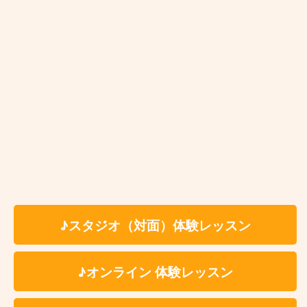
☆プロフィール☆
14歳よりエレクトリックベース、18歳でウッド
ベースを始める。
高校卒業後、神戸の甲陽音楽学院へ入学。在学
中よりプロとして活動を開始。
2017年よりアメリカのバークリー音楽大学へフ
ルタイムの全額奨学金を獲得し留学。Steve
Bailey, Ralph Peterson Jr., Joanne Brackeen等に
師事。
卒業後ニューヨークに拠点を移し活動。Vincent
Herring(Sax), Bertha Hope(Pf)らと共演。
♪スタジオ（対面）体験レッスン
2020年1月11日ピアニスト鈴木瑶子と “ Yoko &
Yuki Duo Project “ 名義にてファーストアルバム “
The Moment “ をリリース。
♪オンライン 体験レッスン
第9回横浜ちぐさ賞にてグランプリを獲得。2023
年3月15日ファーストアルバム”Beyond