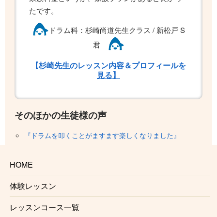
たです。
ドラム科：杉崎尚道先生クラス / 新松戸 S
君
【杉崎先生のレッスン内容＆プロフィールを
見る】
そのほかの生徒様の声
『ドラムを叩くことがますます楽しくなりました』
『とてもいい雰囲気でレッスンを受けられました』
『リラックスして受講することができました』
HOME
『これからも自分のドラムを上達できると思いまし
た』
体験レッスン
『できないところも親身になって教えてくださる先生
でした』
レッスンコース一覧