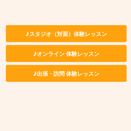
Kasame MusicSchool 最新情報
【ピアノ】今さら遅い？と思っているあなたへ。大人になった今だからこ
そ、ピアノを始める理由
♪スタジオ（対面）体験レッスン
【バイオリン】上達しない人の共通点3選と「独学の壁」を乗り越える練習法
【ベース講師紹介】Ari｜カサメミュージックスクール
【ドラム講師紹介】中野ケイト｜カサメミュージックスクール
♪オンライン 体験レッスン
【マリンバ講師紹介】村田倫樹｜カサメミュージックスクール
♪出張・訪問 体験レッスン