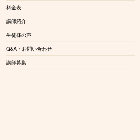
『楽しくてワクワクする気持ちを引き出してくれる先
料金表
生でした』
『私が楽しめるように教えてくださいました！』
講師紹介
『ドラムだけは楽しんで続けています』
『非常にわかりやすく丁寧に教えていただきました』
生徒様の声
『成長していることを実感できました』
Q&A・お問い合わせ
生徒様の声一覧はこちら
講師募集
お近くの教室を探す