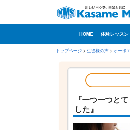
HOME
体験レッスン
トップページ
>
生徒様の声
>
オーボ
『一つ一つとて
した』