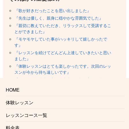
『歌が好きだったことを思い出しました』
『先生は優しく、親身に穏やかな雰囲気でした』
『親切に教えていただき、リラックスして受講するこ
とができました』
『モヤモヤしていた事がハッキリして嬉しかったで
す』
『レッスンを続けてどんどん上達していきたいと思い
ました』
『体験レッスンはとても楽しかったです。次回のレッ
スンが今から待ち遠しいです』
『オンライン環境は良好、先生の人柄も良く、楽しく
レッスンを受けました』
HOME
『理論的に教えて下さって理解ができましたし、教え
て頂きながら練習することで上達できそうな気がしま
体験レッスン
した』
『これまで様々なレッスンを受けてきたのですが、初
レッスンコース一覧
めて心から信頼できる先生に出会えたと思いました』
『準備から発声、発音まで盛りだくさんでした』
料金表