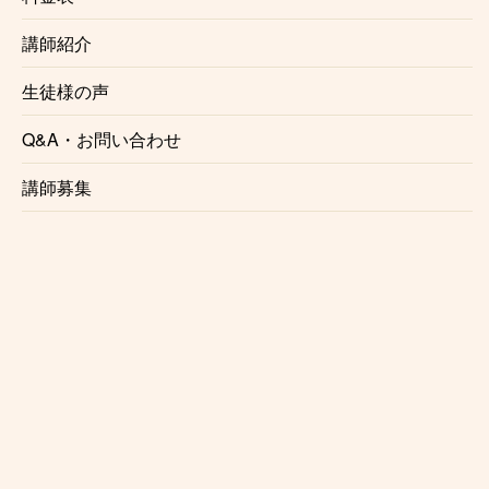
生徒様の声一覧はこちら
講師紹介
生徒様の声
Q&A・お問い合わせ
お近くの教室を探す
講師募集
Kasame MusicSchool 最新情報
【ピアノ】今さら遅い？と思っているあなたへ。大人になった今だからこ
そ、ピアノを始める理由
【バイオリン】上達しない人の共通点3選と「独学の壁」を乗り越える練習法
【ベース講師紹介】Ari｜カサメミュージックスクール