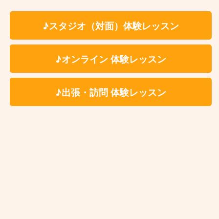
【ドラム講師紹介】中野ケイト｜カサメミュージックスクール
【マリンバ講師紹介】村田倫樹｜カサメミュージックスクール
♪スタジオ（対面）体験レッスン
♪オンライン 体験レッスン
♪出張・訪問 体験レッスン