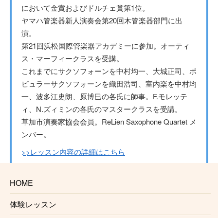
において金賞およびドルチェ賞第1位。
ヤマハ管楽器新人演奏会第20回木管楽器部門に出
演。
第21回浜松国際管楽器アカデミーに参加。オーティ
ス・マーフィークラスを受講。
これまでにサクソフォーンを中村均一、大城正司、ポ
ピュラーサクソフォーンを織田浩司、室内楽を中村均
一、波多江史朗、原博巳の各氏に師事。F.モレッテ
ィ、N.ズィミンの各氏のマスタークラスを受講。
草加市演奏家協会会員。ReLien Saxophone Quartet メ
ンバー。
>>レッスン内容の詳細はこちら
担当教室
HOME
所沢サックス教室
体験レッスン
ひばりヶ丘サックス教室
大泉学園サックス教室