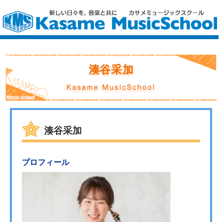
湊谷采加
湊谷采加
プロフィール