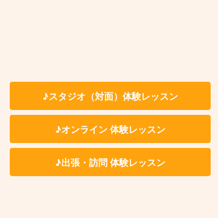
お近くの教室を探す
♪スタジオ（対面）体験レッスン
Kasame MusicSchool 最新情報
【ピアノ】今さら遅い？と思っているあなたへ。大人になった今だからこ
♪オンライン 体験レッスン
そ、ピアノを始める理由
【バイオリン】上達しない人の共通点3選と「独学の壁」を乗り越える練習法
【ベース講師紹介】Ari｜カサメミュージックスクール
♪出張・訪問 体験レッスン
【ドラム講師紹介】中野ケイト｜カサメミュージックスクール
【マリンバ講師紹介】村田倫樹｜カサメミュージックスクール