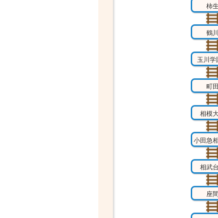
柿
鶴
玉川学
町
相模
小田急
相武
座