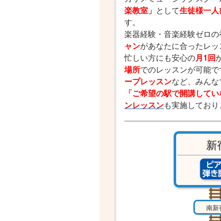
楽教室」
として
生徒様一人
す。
楽器経験・音楽経験ゼロの
ャン
があなたに合ったレッ
忙しい方にも安心の
月1回
場所
でのレッスンが可能で
ープレッスン
など、みんな
「ご希望の駅で開講してい
ンレッスン
も実施しており
新
南新