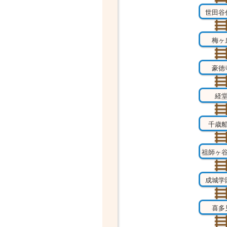
世田谷
梅ヶ
豪徳
経
千歳
祖師ヶ
成城学
喜多