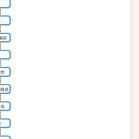
生
川
園前
田
大野
相模原
台前
間