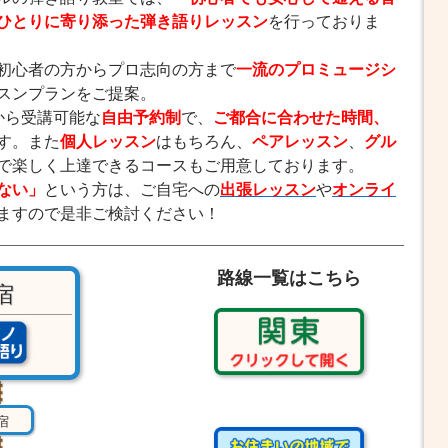
ひとりに寄り添った弾き語りレッスン
を行っておりま
初心者の方からプロ志向の方まで
一流のプロミュージシ
スンプランをご提案。
から受講可能な
自由予約制
で、
ご都合に合わせた時間、
す。また
個人レッスン
はもちろん、
ペアレッスン
、
グル
で楽しく上達できるコースもご用意しております。
ない」
という方は、ご自宅への
出張レッスン
や
オンライ
ますので是非ご検討ください！
路線一覧はこちら
宿
宿