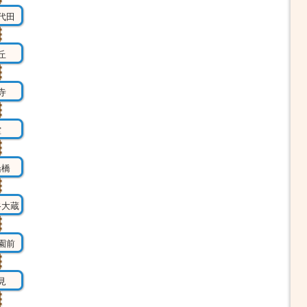
代田
丘
寺
堂
船橋
谷大蔵
園前
見