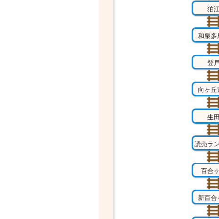
狛
和泉多
登
向ヶ丘
生
読売ラ
百合
新百合