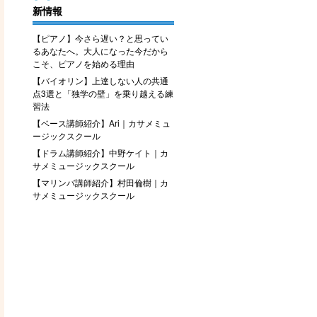
新情報
【ピアノ】今さら遅い？と思ってい
るあなたへ。大人になった今だから
こそ、ピアノを始める理由
【バイオリン】上達しない人の共通
点3選と「独学の壁」を乗り越える練
習法
【ベース講師紹介】Ari｜カサメミュ
ージックスクール
【ドラム講師紹介】中野ケイト｜カ
サメミュージックスクール
【マリンバ講師紹介】村田倫樹｜カ
サメミュージックスクール