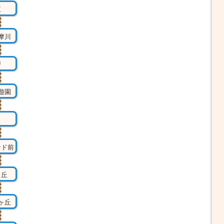
江
摩川
戸
遊園
田
ンド前
ヶ丘
ヶ丘