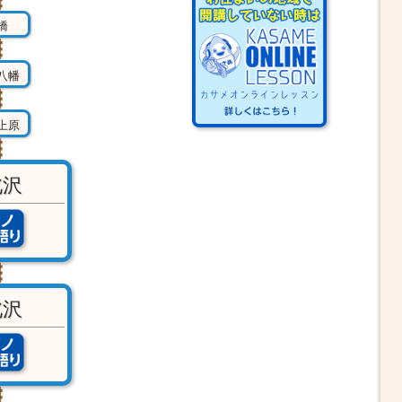
橋
八幡
上原
北沢
北沢