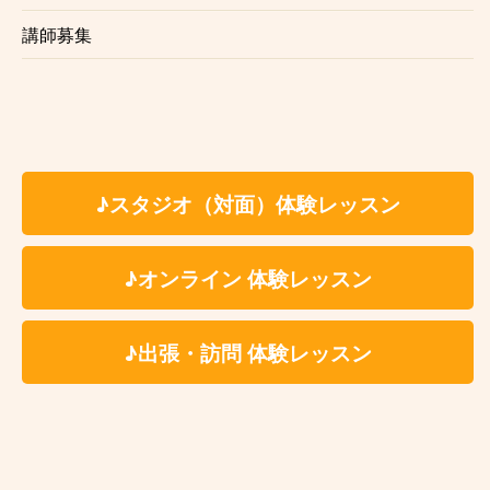
講師募集
♪スタジオ（対面）体験レッスン
♪オンライン 体験レッスン
サイトマップ
スクールについて
♪出張・訪問 体験レッスン
HOME
講師紹介
最新情報
生徒様の声
レッスンコース
カサメの由来
料金表
かさめ日記