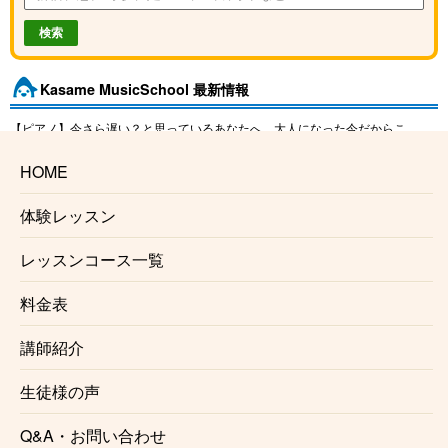
Kasame MusicSchool 最新情報
【ピアノ】今さら遅い？と思っているあなたへ。大人になった今だからこ
そ、ピアノを始める理由
HOME
【バイオリン】上達しない人の共通点3選と「独学の壁」を乗り越える練習法
【ベース講師紹介】Ari｜カサメミュージックスクール
体験レッスン
【ドラム講師紹介】中野ケイト｜カサメミュージックスクール
【マリンバ講師紹介】村田倫樹｜カサメミュージックスクール
レッスンコース一覧
料金表
講師紹介
生徒様の声
Q&A・お問い合わせ