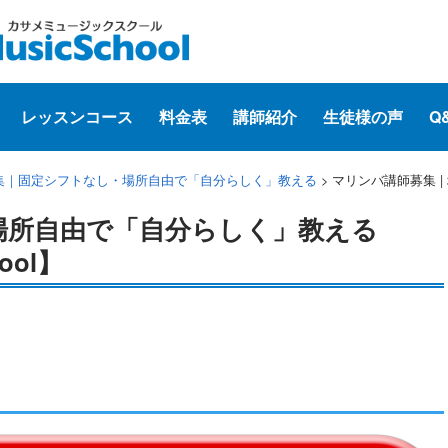
レッスンコース
料金表
講師紹介
生徒様の声
Q
集｜固定シフトなし・場所自由で「自分らしく」教える
>
マリンバ講師募集 |
 場所自由で「自分らしく」教える
hool】