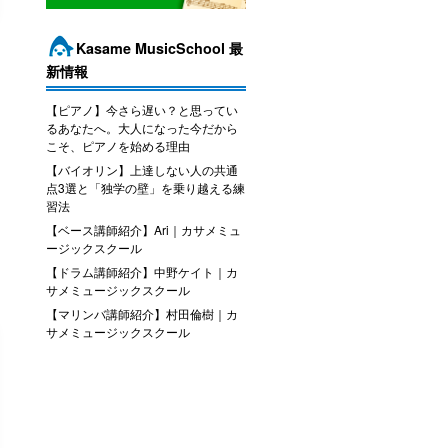
Kasame MusicSchool 最
新情報
【ピアノ】今さら遅い？と思ってい
るあなたへ。大人になった今だから
こそ、ピアノを始める理由
【バイオリン】上達しない人の共通
点3選と「独学の壁」を乗り越える練
習法
【ベース講師紹介】Ari｜カサメミュ
ージックスクール
【ドラム講師紹介】中野ケイト｜カ
サメミュージックスクール
【マリンバ講師紹介】村田倫樹｜カ
サメミュージックスクール