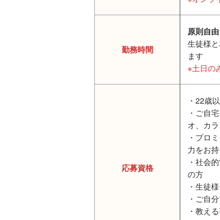
原則自由
生徒様と
勤務時間
ます
※土日の
・22歳以
・ご自宅
オ、カラ
・プロミ
力をお持
・社会的
応募資格
の方
・生徒様
・ご自分
・教える