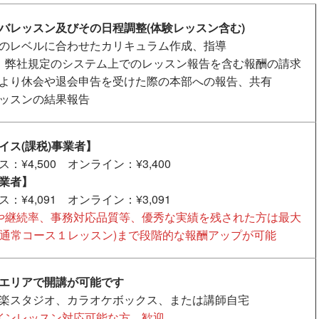
バレッスン及びその日程調整(体験レッスン含む)
のレベルに合わせたカリキュラム作成、指導
、弊社規定のシステム上でのレッスン報告を含む報酬の請求
より休会や退会申告を受けた際の本部への報告、共有
ッスンの結果報告
イス(課税)事業者】
：¥4,500 オンライン：¥3,400
業者】
：¥4,091 オンライン：¥3,091
や継続率、事務対応品質等、優秀な実績を残された方は最大
00/(通常コース１レッスン)まで段階的な報酬アップが可能
エリアで開講が可能です
楽スタジオ、カラオケボックス、または講師自宅
インレッスン対応可能な方、歓迎