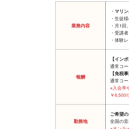
・
マリン
・生徒様
業務内容
・月1回
・受講者
・体験レ
【インボ
通常コース
【免税事
報酬
通常コース
※入会率
￥6,5
ご希望の
勤務地
全国の音
※オンラ