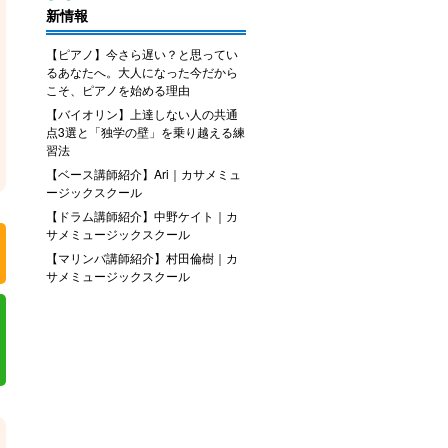
新情報
【ピアノ】今さら遅い？と思ってい
るあなたへ。大人になった今だから
こそ、ピアノを始める理由
【バイオリン】上達しない人の共通
点3選と「独学の壁」を乗り越える練
習法
【ベース講師紹介】Ari｜カサメミュ
ージックスクール
【ドラム講師紹介】中野ケイト｜カ
サメミュージックスクール
【マリンバ講師紹介】村田倫樹｜カ
サメミュージックスクール