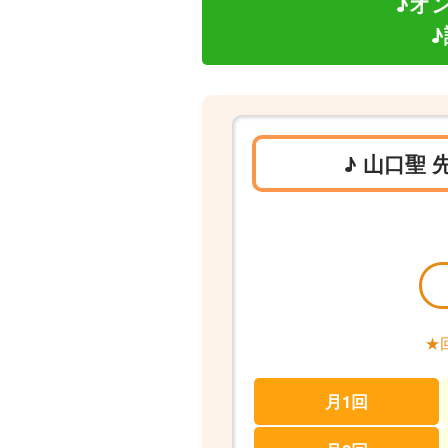
♪オ
♪ 山口聖
★
月1回