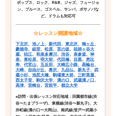
ポップス、ロック、R&B、ジャズ、フュージョ
ン、ブルース、ゴスペル、サンバ、ボサノバな
ど、ドラムも対応可
☆レッスン開講地域☆
下北沢
、
池ノ上
、
新代田
、
東北沢
、
梅ヶ丘
、
豪徳寺
、
経堂
、
松原
、
宮の坂
、
祖師ヶ谷大
蔵
、
狛江
、
和泉多摩川
、
渋谷
、
表参道
、
神
泉
、
東松原
、
明大前
、
代田橋
、
目黒
、
恵比
寿
、
代官山
、
五反田
、
大崎広小路
、
高輪台
、
大崎
、
自由が丘
、
奥沢
、
九品仏
、
新丸子
、
武
蔵小杉
、
池尻大橋
、
駒場東大前
、
三軒茶屋
、
西太子堂
、
駒沢大学
、
溝の口
、
武蔵溝ノ口
、
高津
、
宮崎台
、
宮前平
、
都立大学
※訪問・出張レッスン対応地域：田園都市線(渋
谷〜たまプラーザ)、東横線(渋谷〜新丸子)、大
井町線(溝の口〜大岡山)、南武線(登戸〜武蔵小