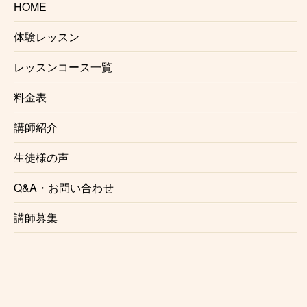
HOME
カホンは少しパターンを覚えればすぐに曲で叩
けるようになります。
体験レッスン
一緒に楽しみましょう！！
レッスンコース一覧
経験者の方へ
料金表
経験者の方は、何が出来ないか等の問題点があ
講師紹介
る程度自身で見つけやすいと思うので、それを
元に
解決法、練習方法を複数提示します。
生徒様の声
Q&A・お問い合わせ
プロを目指す方へ
講師募集
今まで習った経験を元に、
中長期的に上達する
メソッド
を教えます。
講師プロフィール