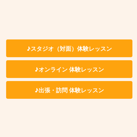
レッスン時間は60分、セッティン
グ、片付けの時間を含みます。
最低月1回〜ご受講いただけます。
固定費用として教材費をいただく事は
ございませんが、レッスン内容により
教材費が発生する場合がございます。
♪スタジオ（対面）体験レッスン
科目、講師、地域により料金体系が異
なる場合がございます。詳しくは体験
♪オンライン 体験レッスン
レッスンお申込み後にご案内をさせて
いただきます。
♪出張・訪問 体験レッスン
レッスン時に利用する施設によっては
ドリンク代(生徒様分)を別途ご負担い
ただく場合がございます。レッスン時
利用施設につきましては体験レッスン
お申込み後に詳細をご案内いたしま
す。