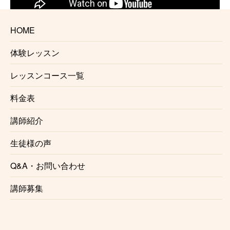
HOME
体験レッスン
♪吉澤実佑先生の体験レッスンに申し込む♪
レッスンコース一覧
♪オンラインソルフェージュ・楽典レッスン♪
料金表
♪お申し込みはこちらから♪
講師紹介
生徒様の声
☆音大受験をお考えの方へ☆
Q&A・お問い合わせ
私自身、受験を経験しておりますので、音大受
講師募集
験の対策をすることももちろん可能です。音大
受験をお考えの場合は、
受験大学の課題に合わ
せてレッスン
いたします。また、受験大学対策
だけでなく、
総合的にソルフェージュ力を上げ