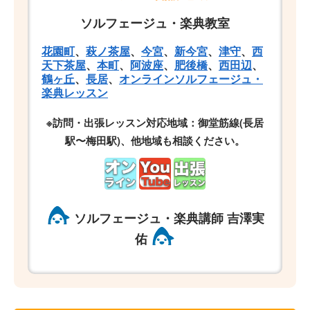
ソルフェージュ・楽典教室
花園町
、
萩ノ茶屋
、
今宮
、
新今宮
、
津守
、
西
天下茶屋
、
本町
、
阿波座
、
肥後橋
、
西田辺
、
鶴ヶ丘
、
長居
、
オンラインソルフェージュ・
楽典レッスン
※訪問・出張レッスン対応地域：御堂筋線(長居
駅〜梅田駅)、他地域も相談ください。
ソルフェージュ・楽典講師 吉澤実
佑