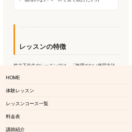
レッスンの特徴
竹之下先生のレッスンでは、「無理のない練習方法
で理想に向かってステップアップ」をモットーに、
HOME
生徒さん一人ひとりの「こんな曲を弾いてみた
体験レッスン
い！」「こんなふうに楽しみたい！」という気持ち
を大切にしています。ピアノに加えてソルフェージ
レッスンコース一覧
ュ・楽典を専門としているため、演奏技術と音楽理
料金表
論を結びつけた深いレッスンが可能です。対面レッ
スンの利点を活かし、音の出し方や指の動き、体の
講師紹介