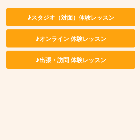
♪スタジオ（対面）体験レッスン
横浜、日吉、都立大学、田園調布、中目黒、渋谷、
神泉、表参道、池袋での開講となります。訪問・出
張レッスンは東急東横線（横浜駅～渋谷駅）エリア
♪オンライン 体験レッスン
で対応しており、女性を対象としたレッスンとなり
ます。竹之下先生の豊富な経験と温かい指導で、音
♪出張・訪問 体験レッスン
楽の楽しさを一緒に発見してみませんか。まずは体
験レッスンでお気軽にピアノに触れてみてくださ
い。
竹之下聡子講師プロフィールページはこちら