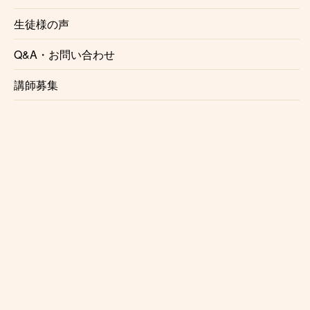
使い方をその場で確認しながら、具体的で分かりや
すい練習方法をお伝えします。
生徒様の声
Q&A・お問い合わせ
講師募集
対応ジャンル・楽器
クラシック、ポップス、ソルフェージュ・楽典に対
応しています。アンサンブルレッスンにも対応可能
で、幅広い音楽体験を提供いたします。
経歴