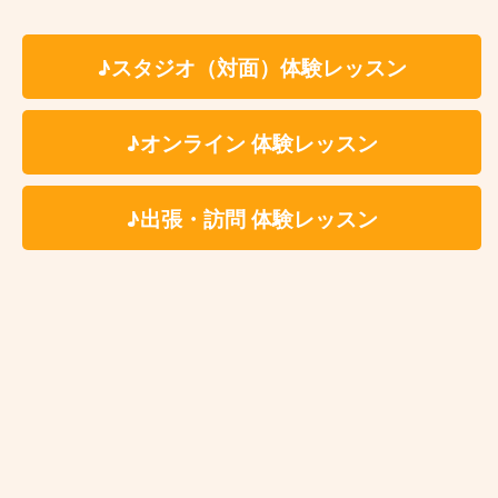
路、高輪台、大崎、自由が丘、奥沢、九品仏、新丸
子、武蔵小杉、池尻大橋、駒場東大前、三軒茶屋、
♪スタジオ（対面）体験レッスン
西太子堂、駒沢大学、溝の口、武蔵溝ノ口、高津、
宮崎台、宮前平、都立大学ほか。訪問・出張レッス
♪オンライン 体験レッスン
ンも対応しております。
岸本篤志先生と一緒に、ドラムの楽しさを発見しま
♪出張・訪問 体験レッスン
せんか？まずは無料体験レッスンで先生の人柄とレ
ッスンスタイルをご体験ください。きっとドラムが
もっと好きになるはずです。
岸本篤志講師プロフィールページはこちら