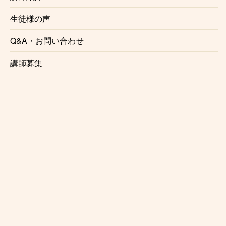
生徒様の声
ポップス、ロック、R&B、ジャズ、フュージョン、
Q&A・お問い合わせ
ブルース、ゴスペル、サンバ、ボサノバなど幅広い
ジャンルに対応。カホンレッスンも承っておりま
講師募集
す。
経歴
1987年東京都出身。15歳からドラムを始め、大学在
学中に吉岡大輔氏に師事。ロックバンド「パスピ
エ」の初代ドラマーとして活動し、FUJI ROCK
FESTIVAL15,16に出演。鈴木茂、鈴木慶一、