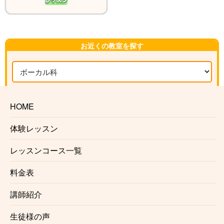
お近くの教室を探す
HOME
体験レッスン
Kasame MusicSchool 最新情報
レッスンコース一覧
【ピアノ】今さら遅い？と思っているあなたへ。大人になった今だからこ
料金表
そ、ピアノを始める理由
【バイオリン】上達しない人の共通点3選と「独学の壁」を乗り越える練習法
講師紹介
【ベース講師紹介】Ari｜カサメミュージックスクール
【ドラム講師紹介】中野ケイト｜カサメミュージックスクール
生徒様の声
【マリンバ講師紹介】村田倫樹｜カサメミュージックスクール