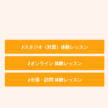
お近くの教室を探す
♪スタジオ（対面）体験レッスン
Kasame MusicSchool 最新情報
【ピアノ】今さら遅い？と思っているあなたへ。大人になった今だからこ
♪オンライン 体験レッスン
そ、ピアノを始める理由
【バイオリン】上達しない人の共通点3選と「独学の壁」を乗り越える練習法
【ベース講師紹介】Ari｜カサメミュージックスクール
♪出張・訪問 体験レッスン
【ドラム講師紹介】中野ケイト｜カサメミュージックスクール
【マリンバ講師紹介】村田倫樹｜カサメミュージックスクール